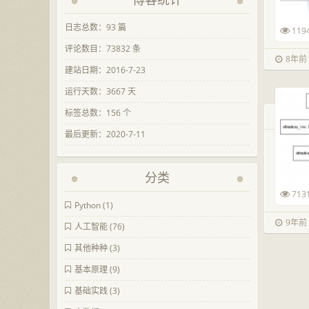
日志总数：93 篇
119
评论数目：73832 条
8年前 (
建站日期：2016-7-23
运行天数：3667 天
标签总数：156 个
最后更新：2020-7-11
分类
713
Python
(1)
9年前 (
人工智能
(76)
其他种种
(3)
基本原理
(9)
基础实践
(3)