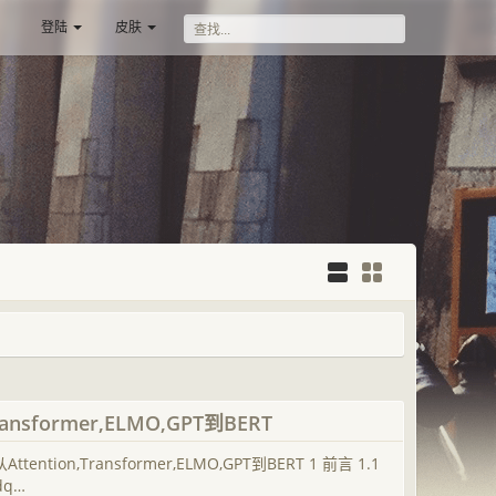
登陆
皮肤
nsformer,ELMO,GPT到BERT
on,Transformer,ELMO,GPT到BERT 1 前言 1.1
dq…