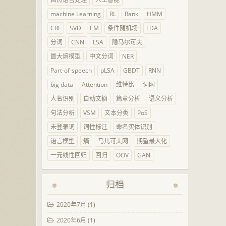
machine Learning
RL
Rank
HMM
CRF
SVD
EM
条件随机场
LDA
分词
CNN
LSA
隐马尔可夫
最大熵模型
中文分词
NER
Part-of-speech
pLSA
GBDT
RNN
big data
Attention
维特比
词网
人名识别
自动文摘
篇章分析
语义分析
句法分析
VSM
文本分类
PoS
未登录词
词性标注
命名实体识别
语言模型
熵
马儿可夫网
期望最大化
一元线性回归
回归
OOV
GAN
归档
2020年7月
(1)
2020年6月
(1)